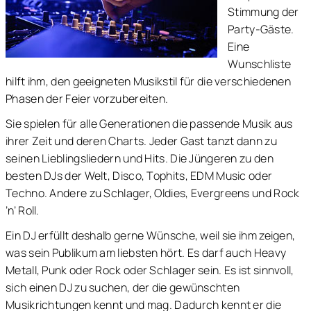
Stimmung der
Party-Gäste.
Eine
Wunschliste
hilft ihm, den geeigneten Musikstil für die verschiedenen
Phasen der Feier vorzubereiten.
Sie spielen für alle Generationen die passende Musik aus
ihrer Zeit und deren Charts. Jeder Gast tanzt dann zu
seinen Lieblingsliedern und Hits. Die Jüngeren zu den
besten DJs der Welt, Disco, Tophits, EDM Music oder
Techno. Andere zu Schlager, Oldies, Evergreens und Rock
’n’ Roll.
Ein DJ erfüllt deshalb gerne Wünsche, weil sie ihm zeigen,
was sein Publikum am liebsten hört. Es darf auch Heavy
Metall, Punk oder Rock oder Schlager sein. Es ist sinnvoll,
sich einen DJ zu suchen, der die gewünschten
Musikrichtungen kennt und mag. Dadurch kennt er die