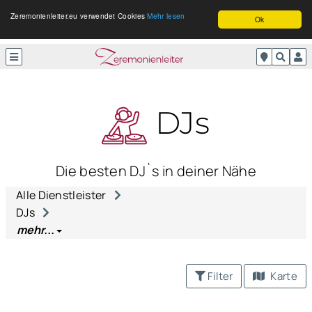
Zeremonienleiter.eu verwendet Cookies
Mehr lesen
Ok
DJs
Die besten DJ`s in deiner Nähe
Alle Dienstleister
DJs
mehr...
Filter
Karte