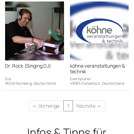
Dr. Rock (Singing DJ)
köhne veranstaltungen &
technik
DJs
Eventplaner
90419 Nürnberg, Deutschland
49084 Osnabrück, Deutschland
(current)
← Vorherige
1
Nächste →
Infos & Tipps für