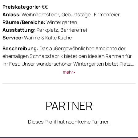
Preiskategorie:
€€
Anlass:
Weihnachtsfeier, Geburtstage , Firmenfeier
Räume/Bereiche:
Wintergarten
Ausstattung:
Parkplatz, Barrierefrei
Service:
Warme & Kalte Küche
Beschreibung:
Das außergewöhnlichen Ambiente der
ehemaligen Schnapsfabrik bietet den idealen Rahmen für
Ihr Fest. Unser wunderschöner Wintergarten bietet Platz
für 60 Gäste und eignet sich für Geburtstagsfeiern,
mehr
Sponsionsfeiern und andere Events.
PARTNER
Dieses Profil hat noch keine Partner.