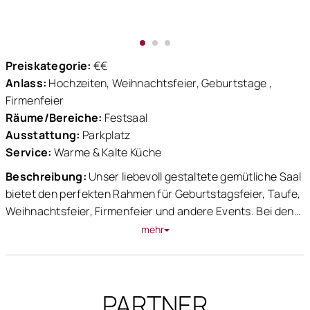
Preiskategorie:
€€
Anlass:
Hochzeiten, Weihnachtsfeier, Geburtstage ,
Firmenfeier
Räume/Bereiche:
Festsaal
Ausstattung:
Parkplatz
Service:
Warme & Kalte Küche
Beschreibung:
Unser liebevoll gestaltete gemütliche Saal
bietet den perfekten Rahmen für Geburtstagsfeier, Taufe,
Weihnachtsfeier, Firmenfeier und andere Events. Bei den
Speisen legen wir viel Wert auf Saisonalität und
mehr
Regionalität. Wir bieten auch eine Vielzahl an
vegetarischen Alternativen an.
PARTNER