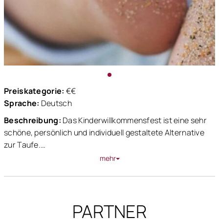
Preiskategorie:
€€
Sprache:
Deutsch
Beschreibung:
Das Kinderwillkommensfest ist eine sehr
schöne, persönlich und individuell gestaltete Alternative
zur Taufe.
mehr
Bei dieser privaten und frei gestalteten Familienfeier geht
es darum, den neuen Erdenbürger zu begrüßen und in der
Gemeinschaft der Familie willkommen zu heißen. Dieses
PARTNER
Fest kann zu jedem Zeitpunkt stattfinden. Im ersten
Lebensjahr oder erst später. Das liegt allein in der