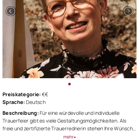
dazu unter dem Punkt "Dekoverleih".
Ich freue mich über Eure Anfrage und beantworte jede
schnellstmöglich.
Preiskategorie:
€€
Sprache:
Deutsch
Beschreibung:
Für eine würdevolle und individuelle
Trauerfeier gibt es viele Gestaltungsmöglichkeiten. Als
freie und zertifizierte Trauerrednerin stehen Ihre Wünsche
und Vorstellungen im Vordergrund. Es ist mir besonders
mehr