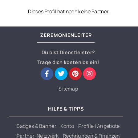
Entscheidung der Eltern.
Dieses Profil hat noch keine Partner.
Wie bei einer religiösen Taufe können auch nahestehende
Personen die Patenschaft für das Kind übernehmen. Je
ZEREMONIENLEITER
nach Wunsch kann die Zeremonie mit Ritualen, Liedern
und Texten begangen werden. Auch die Einbindung von
Du bist Dienstleister?
Kindern, Familienangehörigen und der Paten ist absolut
gewollt und verleiht dem Fest die persönliche Note.
Trage dich kostenlos ein!
Als freie Rednerin stehe ich für die Vorbereitung und
Durchführung dieser alternativen Zeremonie sehr gern zur
Sitemap
Verfügung. Auch bei der Auswahl und der technischen
Umsetzung von Musikwünschen bin ich gern behilflich.
HILFE & TIPPS
Ich freue mich auf Eure Anfrage.
Badges & Banner
Konto
Profile
|
Angebote
Partner-Netzwerk
Rechnungen & Finanzen