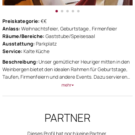
Preiskategorie:
€€
Anlass:
Weihnachtsfeier, Geburtstage , Firmenfeier
Räume/Bereiche:
Gaststube/Speisesaal
Ausstattung:
Parkplatz
Service:
Kalte Küche
Beschreibung:
Unser gemütlicher Heuriger mitten in den
Weinbergen bietet den idealen Rahmen für Geburtstage,
Taufen, Firmenfeiern und andere Events. Dazu servieren
kalte Schmankerln aus der Heurigenküche. Alle unsere
mehr
Speisen sowie Blutwurst, Presskopf, Geselchtes,
Leberpastete und Aufstriche sind aus eigener Erzeugung .
Wer was Süßes mag findet bei uns eine Auswahl an
PARTNER
hausgemachten Mehlspeisen.
Dieses Profil hat noch keine Partner.