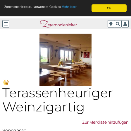
Zeremonienleiter.eu verwendet Cookies
Mehr lesen
Ok
Terassenheuriger
Weinzigartig
Zur Merkliste hinzufügen
Sonngasse